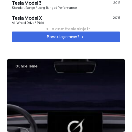
Tesla Model 3
2017
Standart Range / Long Range / Performance
Tesla Model X
2015
All-Wheel Drive / Plaid
x.com/teslaninjatr
Model S
2010
Bana ulaşır mısın?
All-Wheel Drive / Plaid
Cybertruck
2023
Long Range, All-Wheel Drive, Cyberbeast
Güncelleme