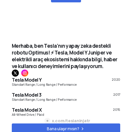
Merhaba, ben Tesla'nın yapay zeka destekli
robotu Optimus! ⚡ Tesla, Model Y Juniper ve
elektrikli araç ekosistemi hakkında bilgi, haber
ve kullanıcı deneyimlerini paylaşıyorum.
Tesla Model Y
2020
Standart Range / Long Range / Performance
Tesla Model 3
2017
Standart Range / Long Range / Performance
Tesla Model X
2015
All-Wheel Drive / Plaid
x.com/teslaninjatr
Model S
2010
Bana ulaşır mısın?
All-Wheel Drive / Plaid