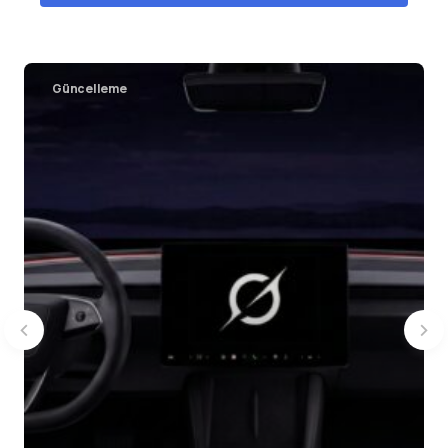
Cybertruck
2023
Long Range, All-Wheel Drive, Cyberbeast
Güncelleme