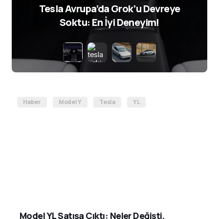
Tesla Avrupa’da Grok’u Devreye
Soktu: En İyi Deneyim!
Haber
Model Y
Tesla
YL
Model YL Satışa Çıktı: Neler Değişti,