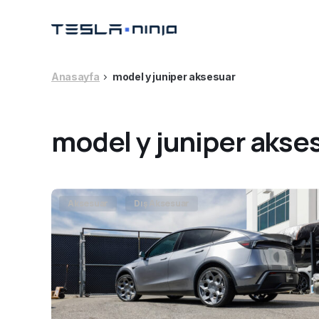
Anasayfa
model y juniper aksesuar
model y juniper akse
Aksesuar
Dış Aksesuar