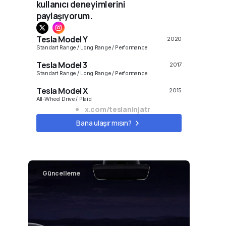
kullanıcı deneyimlerini
paylaşıyorum.
Tesla Model Y
2020
Standart Range / Long Range / Performance
Tesla Model 3
2017
Standart Range / Long Range / Performance
Tesla Model X
2015
All-Wheel Drive / Plaid
x.com/teslaninjatr
Model S
2010
Bana ulaşır mısın?
All-Wheel Drive / Plaid
Cybertruck
2023
Long Range, All-Wheel Drive, Cyberbeast
Güncelleme