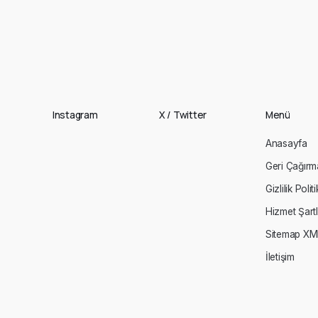
Instagram
X / Twitter
Menü
Anasayfa
Geri Çağırm
Gizlilik Polit
Hizmet Şartl
Sitemap XM
İletişim