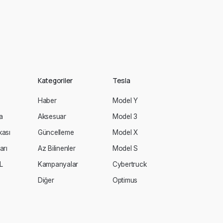
Kategoriler
Tesla
Haber
Model Y
a
Aksesuar
Model 3
ikası
Güncelleme
Model X
arı
Az Bilinenler
Model S
L
Kampanyalar
Cybertruck
Diğer
Optimus