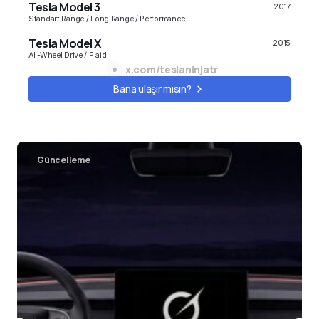
Tesla Model 3
2017
Standart Range / Long Range / Performance
Tesla Model X
2015
All-Wheel Drive / Plaid
x.com/teslaninjatr
Model S
2010
Bana ulaşır mısın?
All-Wheel Drive / Plaid
Cybertruck
2023
Long Range, All-Wheel Drive, Cyberbeast
Güncelleme