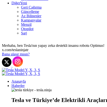
Diğer
Yeni
Geri Çağırma
Güncelleme
Az Bilinenler
Kampanyalar
Menzil
Otopilot
Şarj
Merhaba, ben Tesla'nın yapay zeka destekli insansı robotu Optimus!
x.com/teslaninjatr
Bana ulaşır mısın?
Anasayfa
Haberler
Tesla ve Türkiye’de Elektrikli Araçlar