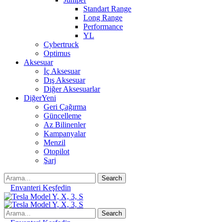
Standart Range
Long Range
Performance
YL
Cybertruck
Optimus
Aksesuar
İç Aksesuar
Dış Aksesuar
Diğer Aksesuarlar
Diğer
Yeni
Geri Çağırma
Güncelleme
Az Bilinenler
Kampanyalar
Menzil
Otopilot
Şarj
Search
Envanteri Keşfedin
Search