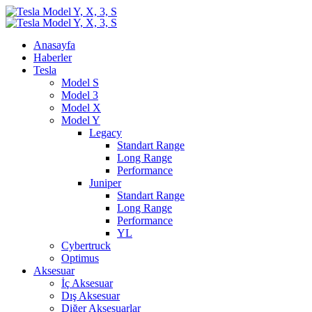
Anasayfa
Haberler
Tesla
Model S
Model 3
Model X
Model Y
Legacy
Standart Range
Long Range
Performance
Juniper
Standart Range
Long Range
Performance
YL
Cybertruck
Optimus
Aksesuar
İç Aksesuar
Dış Aksesuar
Diğer Aksesuarlar