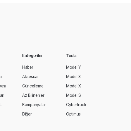
Kategoriler
Tesla
Haber
Model Y
a
Aksesuar
Model 3
ikası
Güncelleme
Model X
arı
Az Bilinenler
Model S
L
Kampanyalar
Cybertruck
Diğer
Optimus