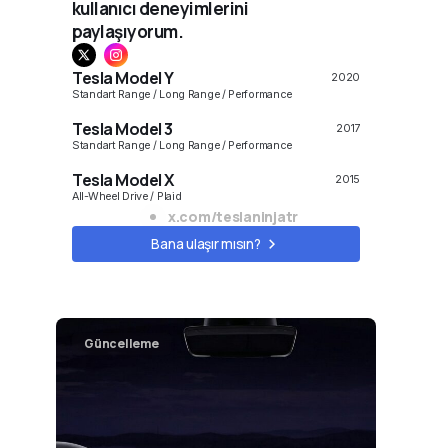
kullanıcı deneyimlerini
paylaşıyorum.
Tesla Model Y
2020
Standart Range / Long Range / Performance
Tesla Model 3
2017
Standart Range / Long Range / Performance
Tesla Model X
2015
All-Wheel Drive / Plaid
x.com/teslaninjatr
Model S
2010
Bana ulaşır mısın?
All-Wheel Drive / Plaid
Cybertruck
2023
Long Range, All-Wheel Drive, Cyberbeast
Güncelleme