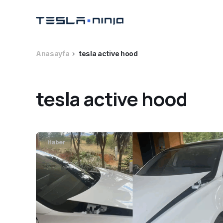
Anasayfa
tesla active hood
tesla active hood
Haber