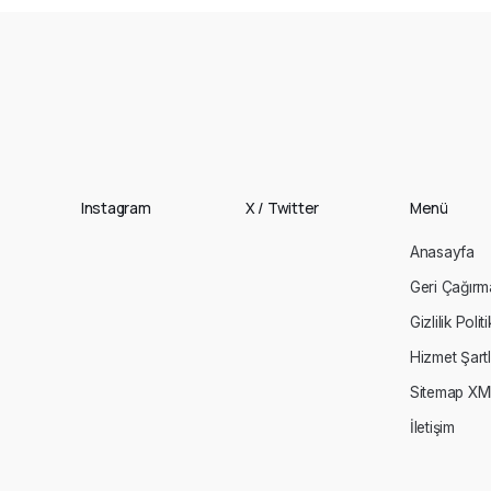
Instagram
X / Twitter
Menü
Anasayfa
Geri Çağırm
Gizlilik Polit
Hizmet Şartl
Sitemap XM
İletişim